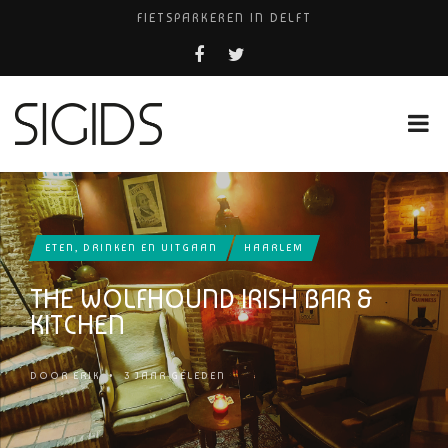
FIETSPARKEREN IN DELFT
PIZZERIA POMPEÏ ￼
BELEEF DE MAGIE VAN FILM BIJ KINEPOLIS
COCKTAILS ON THE SPOT!
HUISARTSENPRAKTIJK BINCK-ZORG
ETEN, DRINKEN EN UITGAAN
HAARLEM
THE WOLFHOUND IRISH BAR &
KITCHEN
DOOR
ERIK
•
3 JAAR GELEDEN