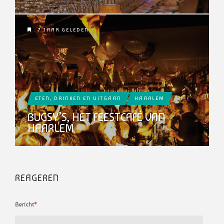
7 JAAR GELEDEN
ETEN, DRINKEN EN UITGAAN
HAARLEM
BUGSY’S, HET FEESTCAFÉ VAN
HAARLEM
REAGEREN
Bericht
*