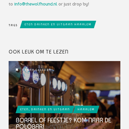
to
info@thewolfhound.nl
or just drop by!
ETEN DRINKEN EN UITGAAN HAARLEM
TAGS
OOK LEUK OM TE LEZEN
7 JAAR GELEDEN
ETEN, DRINKEN EN UITGAAN
HAARLEM
BORREL OF FEESTJE? KOM NAAR DE
POLOBAR!