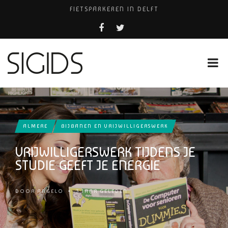
FIETSPARKEREN IN DELFT
FIETS KWIJT IN TILBURG?
PIZZERIA POMPEÏ ￼
USED PRODUCTS LEIDEN
HUISARTSENPRAKTIJK BINCK-ZORG
ALMERE
BIJBANEN EN VRIJWILLIGERSWERK
VRIJWILLIGERSWERK TIJDENS JE
STUDIE GEEFT JE ENERGIE
DOOR
ANGELO
•
3 JAAR GELEDEN