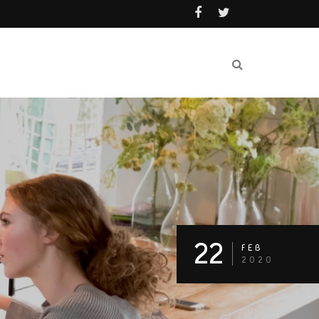
22
FEB
2020