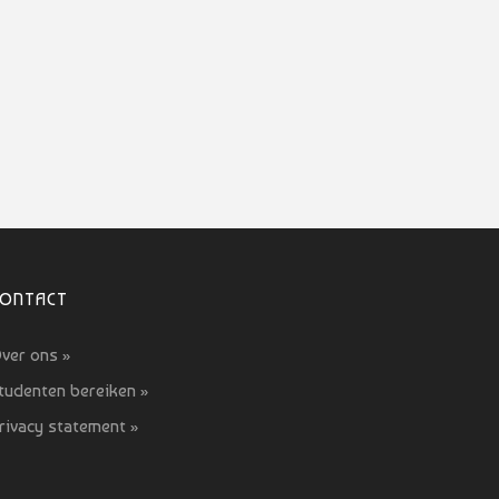
CONTACT
ver ons »
tudenten bereiken »
rivacy statement »