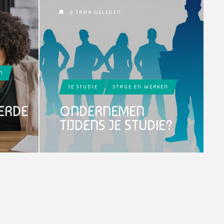
6 JAAR GELEDEN
N
JE STUDIE
STAGE EN WERKEN
ERDE
ONDERNEMEN
TIJDENS JE STUDIE?