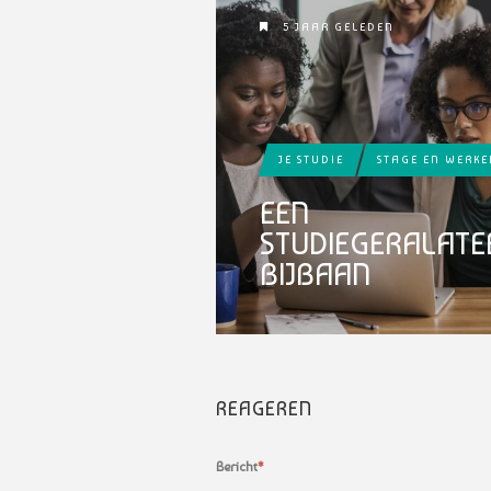
5 JAAR GELEDEN
JE STUDIE
STAGE EN WERKE
EEN
STUDIEGERALATE
BIJBAAN
REAGEREN
Bericht
*