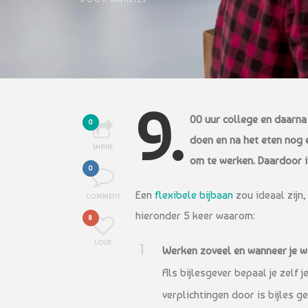
9.
00 uur college en daarn
0
doen en na het eten nog e
SHARE
om te werken. Daardoor i
0
Een
flexibele bijbaan
zou ideaal zijn,
COMMENT
hieronder 5 keer waarom:
8
LOVE
Werken zoveel en wanneer je wi
Als bijlesgever bepaal je zelf 
verplichtingen door is bijles g