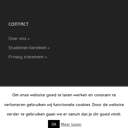
CONTACT
Over ons »
Studenten bereiken »
Privacy statement »
Om onze website goed te laten werken en constant te
verbeteren gebruiken wij functionele cookies. Door de website
© COPYRIGHT SI GIDS 2021-2022
verder te gebruiken gaan we er vanuit dat je dit goed vindt.
Meer lezen
OK