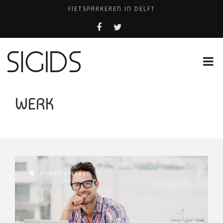
FIETSPARKEREN IN DELFT
PIZZERIA POMPEÏ ￼
BELEEF DE MAGIE VAN FILM BIJ KINEPOLIS
COCKTAILS ON THE SPOT!
HUISARTSENPRAKTIJK BINCK-ZORG
WERK
5 JAAR GELEDEN