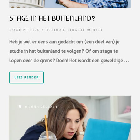
STAGE IN HET BUITENLAND?
DOOR
PATRICK
•
JE STUDIE
,
STAGE EN WERKEN
Heb je wel er eens aan gedacht om (een deel van) je
studie in het buitenland te volgen?
Of om stage te
lopen over de grens? Doen! Het wordt een geweldige …
LEES VERDER
6 JAAR GELEDEN