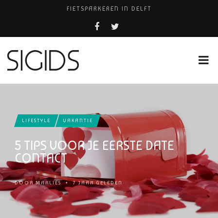
FIETSPARKEREN IN DELFT
PIZZERIA POMPEÏ ￼
BELEEF DE MAGIE VAN FILM BIJ KINEPOLIS
COCKTAILS ON THE SPOT!
HUISARTSENPRAKTIJK BINCK-ZORG
LIFESTYLE
VAKANTIE
5 TIPS VOOR JE EERSTE DATE
CONTACT
DOOR
MARLIES
•
7 JAAR GELEDEN