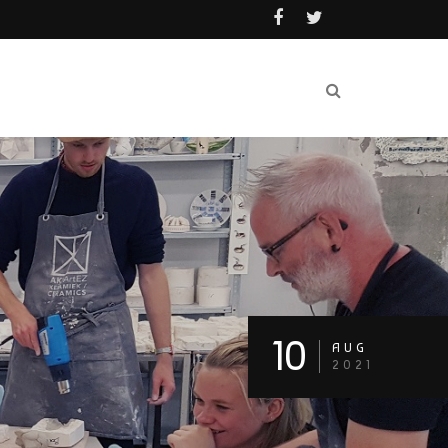
10
AUG
2021