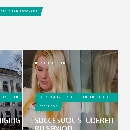
ENIGINGEN ENSCHEDE
7 JAAR GELEDEN
ENIGINGEN
ONDERWIJS EN STUDENTENVERENIGINGEN
ENSCHEDE
IGING
SUCCESVOL STUDEREN
BIJ SAXION