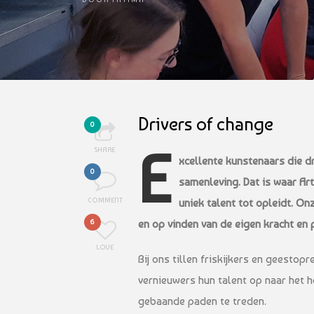
Drivers of change
0
E
SHARE
xcellente kunstenaars die dr
0
samenleving. Dat is waar Ar
COMMENT
uniek talent tot opleidt. Onz
en op vinden van de eigen kracht en 
6
LOVE
Bij ons tillen friskijkers en geestop
vernieuwers hun talent op naar het h
gebaande paden te treden.