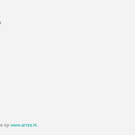
n
tie op
www.artez.nl
.