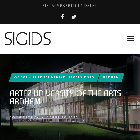
FIETSPARKEREN IN DELFT
FIETS KWIJT IN TILBURG?
PIZZERIA POMPEÏ ￼
USED PRODUCTS LEIDEN
HUISARTSENPRAKTIJK BINCK-ZORG
ONDERWIJS EN STUDENTENVERENIGINGEN
ARNHEM
ARTEZ UNIVERSITY OF THE ARTS
ARNHEM
DOOR
PATRICK
•
5 JAAR GELEDEN