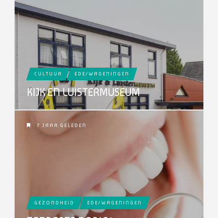
CULTUUR
EDE/WAGENINGEN
KIJK EN LUISTERMUSEUM
7 JAAR GELEDEN
GEZONDHEID
EDE/WAGENINGEN