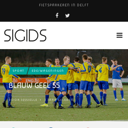
FIETSPARKEREN IN DELFT
PIZZERIA POMPEÏ ￼
USED PRODUCTS LEIDEN
BELEEF DE MAGIE VAN FILM BIJ KINEPOLIS
HUISARTSENPRAKTIJK BINCK-ZORG
SPORT
EDE/WAGENINGEN
BLAUW GEEL 55
DOOR
JESSIELLE
•
3 JAAR GELEDEN