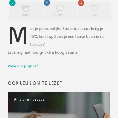
0
0
0
SHARE
COMMENT
LOVE
M
et je persoonlijke Studentenkaart krijg je
15% korting. Zoek je een leuke baan in de
horeca?
Ervaring niet nodig/ extra hoog salaris
www.murphy-s.nl
OOK LEUK OM TE LEZEN
6 JAAR GELEDEN