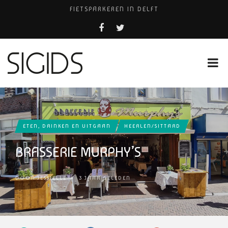
FIETSPARKEREN IN DELFT
PIZZERIA POMPEÏ ￼
BELEEF DE MAGIE VAN FILM BIJ KINEPOLIS
COCKTAILS ON THE SPOT!
HUISARTSENPRAKTIJK BINCK-ZORG
ETEN, DRINKEN EN UITGAAN
HEERLEN/SITTARD
BRASSERIE MURPHY’S
DOOR
JESSIELLE
•
3 JAAR GELEDEN