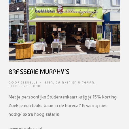
3 JAAR GELEDEN
BRASSERIE MURPHY’S
DOOR
JESSIELLE
•
ETEN, DRINKEN EN UITGAAN
,
HEERLEN/SITTARD
Met je persoonlijke Studentenkaart krijg je 15% korting.
Zoek je een leuke baan in de horeca? Ervaring niet
nodig/ extra hoog salaris
www.murphy-s.nl