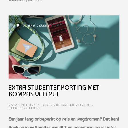
5 JAAR GELEDEN
EXTRA STUDENTENKORTING MET
KOMPAS VAN PLT
DOOR
PATRICK
•
ETEN, DRINKEN EN UITGAAN
,
HEERLEN/SITTARD
Een jaar lang onbeperkt op reis en wegdromen? Dat kan!
Boek nu jouw KomPas van PLT en geniet van maar liefst