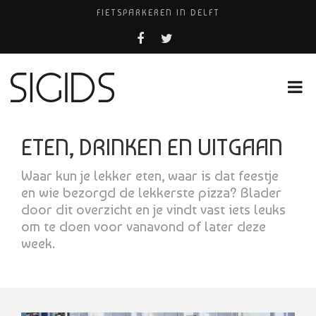
FIETSPARKEREN IN DELFT
PIZZERIA POMPEÏ ￼
BELEEF DE MAGIE VAN FILM BIJ KINEPOLIS
COCKTAILS ON THE SPOT!
HUISARTSENPRAKTIJK BINCK-ZORG
ETEN, DRINKEN EN UITGAAN
Waar kun je lekker eten, waar is dat feestje
en wie bezorgd de lekkerste pizza? Blader
door dit overzicht en je vindt vast iets leuks
om te doen voor vanavond of later deze
week.