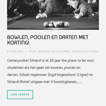
BOWLEN, POOLEN EN DARTEN MET
KORTING!
DOOR
ERIK
•
ETEN, DRINKEN EN UITGAAN
,
HEERLEN/SITTARD
Centerpocket Sittard is al 26 jaar the place to be voor
studenten als het gaat om bowlen, poolen en
darten. Schuin tegenover Zuyd hogeschool (Ligne) te
Sittard! Actief uitgaan met 4 bowlingbanen, …
LEES VERDER