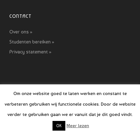
CONTACT
Over ons »
Studenten bereiken »
Privacy statement »
Om onze website goed te laten werken en constant te
verbeteren gebruiken wij functionele cookies. Door de website
© COPYRIGHT SI GIDS 2021-2022
verder te gebruiken gaan we er vanuit dat je dit goed vindt.
Meer lezen
OK