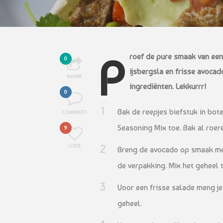
Proef de pure smaak van een malse en gekruide biefstuk met paprika, knapperige
0
ijsbergsla en frisse avocado
SHARE
ingrediënten. Lekkurrr!
0
Bak de reepjes biefstuk in bot
COMMENT
Seasoning Mix toe. Bak al roer
9
LOVE
Breng de avocado op smaak me
de verpakking. Mix het geheel 
Voor een frisse salade meng je
geheel.