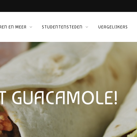
REN EN MEER
STUDENTENSTEDEN
VERGELIJKERS
ORG
T GUACAMOLE!