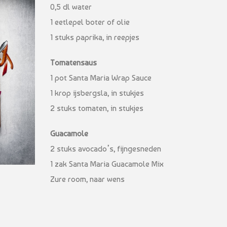
0,5 dl water
1 eetlepel boter of olie
1 stuks paprika, in reepjes
Tomatensaus
1 pot Santa Maria Wrap Sauce
1 krop ijsbergsla, in stukjes
2 stuks tomaten, in stukjes
Guacamole
2 stuks avocado’s, fijngesneden
1 zak Santa Maria Guacamole Mix
Zure room, naar wens