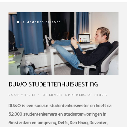
2 MAANDEN GELEDEN
DUWO STUDENTENHUISVESTING
DOOR
MARLIES
•
OP KAMERS
,
OP KAMERS
,
OP KAMERS
DUWO is een sociale studentenhuisvester en heeft ca.
32.000 studentenkamers en studentenwoningen in
Amsterdam en omgeving, Delft, Den Haag, Deventer,