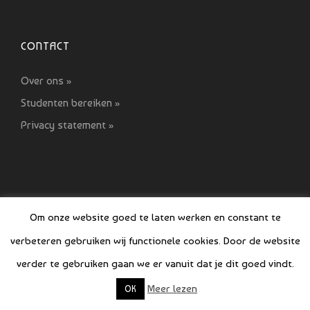
CONTACT
Over ons »
Studenten bereiken »
Privacy statement »
Om onze website goed te laten werken en constant te
verbeteren gebruiken wij functionele cookies. Door de website
© COPYRIGHT SI GIDS 2021-2022
verder te gebruiken gaan we er vanuit dat je dit goed vindt.
Meer lezen
OK