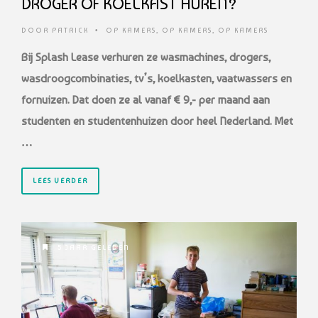
DROGER OF KOELKAST HUREN?
DOOR
PATRICK
•
OP KAMERS
,
OP KAMERS
,
OP KAMERS
Bij Splash Lease verhuren ze wasmachines, drogers,
wasdroogcombinaties, tv’s, koelkasten, vaatwassers en
fornuizen. Dat doen ze al vanaf € 9,- per maand aan
studenten en studentenhuizen door heel Nederland. Met
…
LEES VERDER
5 JAAR GELEDEN