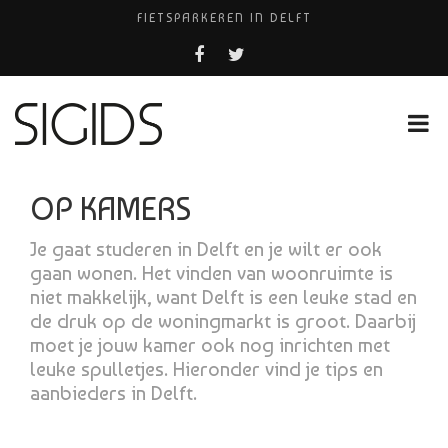
FIETSPARKEREN IN DELFT
PIZZERIA POMPEÏ ￼
BELEEF DE MAGIE VAN FILM BIJ KINEPOLIS
COCKTAILS ON THE SPOT!
HUISARTSENPRAKTIJK BINCK-ZORG
OP KAMERS
Je gaat studeren in Delft en je wilt er ook
gaan wonen. Het vinden van woonruimte is
niet makkelijk, want Delft is een leuke stad en
de druk op de woningmarkt is groot. Daarbij
moet je jouw kamer ook nog inrichten met
leuke spulletjes. Hieronder vind je tips en
aanbieders in Delft.