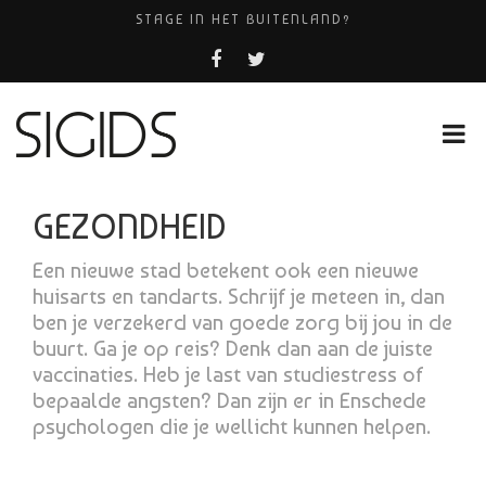
STAGE IN HET BUITENLAND?
MOOIE MEUBELTJES VOOR WEINIG
AMHC AMERSFOORT
PIZZERIA POMPEÏ ￼
HUISARTSENPRAKTIJK BINCK-ZORG
GEZONDHEID
Een nieuwe stad betekent ook een nieuwe
huisarts en tandarts. Schrijf je meteen in, dan
ben je verzekerd van goede zorg bij jou in de
buurt. Ga je op reis? Denk dan aan de juiste
vaccinaties. Heb je last van studiestress of
bepaalde angsten? Dan zijn er in Enschede
psychologen die je wellicht kunnen helpen.