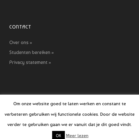
CONTACT
Over ons »
Studenten bereiken »
Privacy statement »
Om onze website goed te laten werken en constant te
verbeteren gebruiken wij functionele cookies. Door de website
© COPYRIGHT SI GIDS 2021-2022
verder te gebruiken gaan we er vanuit dat je dit goed vindt.
Meer lezen
OK