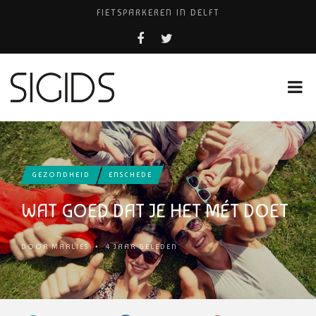
FIETSPARKEREN IN DELFT
PIZZERIA POMPEÏ ￼
USED PRODUCTS LEIDEN
BELEEF DE MAGIE VAN FILM BIJ KINEPOLIS
HUISARTSENPRAKTIJK BINCK-ZORG
GEZONDHEID
ENSCHEDE
WAT GOED DAT JE HET MÉT DOET
DOOR
MARLIES
•
4 JAAR GELEDEN