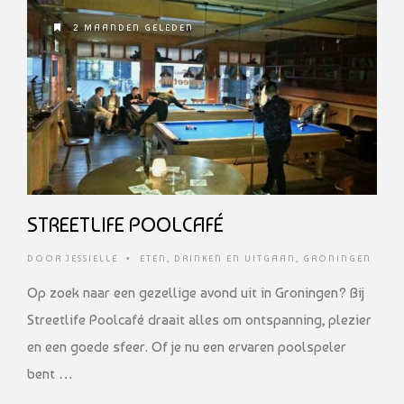
2 MAANDEN GELEDEN
STREETLIFE POOLCAFÉ
DOOR
JESSIELLE
•
ETEN, DRINKEN EN UITGAAN
,
GRONINGEN
Op zoek naar een gezellige avond uit in Groningen? Bij
Streetlife Poolcafé draait alles om ontspanning, plezier
en een goede sfeer. Of je nu een ervaren poolspeler
bent …