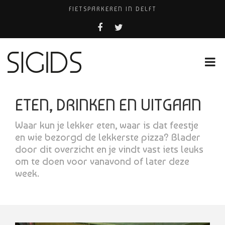
FIETSPARKEREN IN DELFT
PIZZERIA POMPEÏ ￼
USED PRODUCTS LEIDEN
BELEEF DE MAGIE VAN FILM BIJ KINEPOLIS
HUISARTSENPRAKTIJK BINCK-ZORG
ETEN, DRINKEN EN UITGAAN
Waar kun je lekker eten, waar is dat feestje
en wie bezorgd de lekkerste pizza? Blader
door dit overzicht en je vindt vast iets leuks
om te doen voor vanavond of later deze
week.