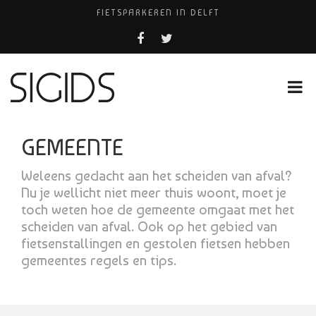
FIETSPARKEREN IN DELFT
PIZZERIA POMPEÏ ￼
USED PRODUCTS LEIDEN
BELEEF DE MAGIE VAN FILM BIJ KINEPOLIS
HUISARTSENPRAKTIJK BINCK-ZORG
GEMEENTE
Weleens gedacht aan het scheiden van afval?
Nu je wellicht niet meer thuis woont, moet je
toch weten hoe de gemeente omgaat met het
scheiden van afval. Ook op het gebied van
fietsenstallingen en gestolen fietsen hebben
gemeentes regels en tips.