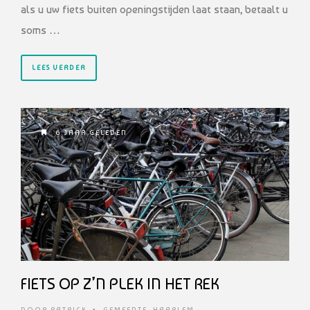
als u uw fiets buiten openingstijden laat staan, betaalt u
soms …
LEES VERDER
6 JAAR GELEDEN
FIETS OP Z’N PLEK IN HET REK
DOOR
PATRICK
•
GEMEENTE
,
HAARLEM