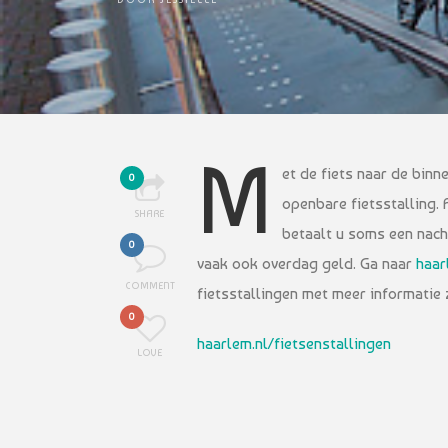
M
et de fiets naar de binn
0
openbare fietsstalling. 
SHARE
betaalt u soms een nacht
0
vaak ook overdag geld. Ga naar
haar
COMMENT
fietsstallingen met meer informatie 
0
haarlem.nl/fietsenstallingen
LOVE