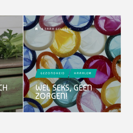
4 JAAR GELEDEN
GEZONDHEID
HAARLEM
CH
WEL SEKS, GEEN
ZORGEN!