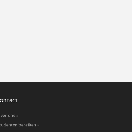
CONTACT
ver ons »
tudenten bereiken »