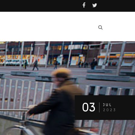
03
JUL
2023