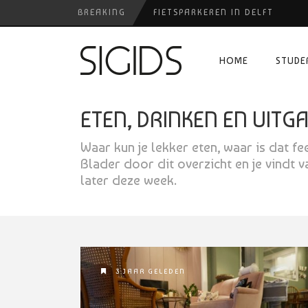
BREAKING
FIETSPARKEREN IN DELFT
FIETS KWIJT IN TILBURG?
HOME
STUDE
PIZZERIA POMPEÏ ￼
USED PRODUCTS LEIDEN
ETEN, DRINKEN EN UITG
HUISARTSENPRAKTIJK BINCK-Z
Waar kun je lekker eten, waar is dat f
Blader door dit overzicht en je vindt 
later deze week.
3 JAAR GELEDEN