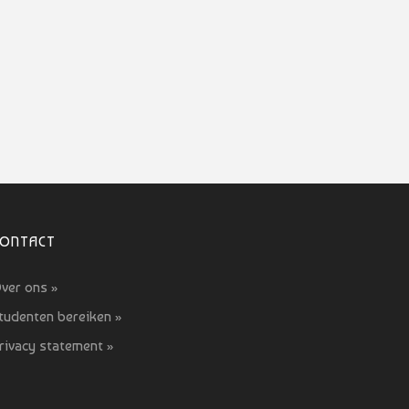
CONTACT
ver ons »
tudenten bereiken »
rivacy statement »