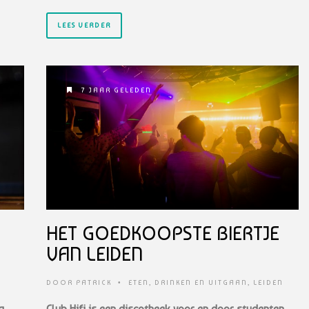
LEES VERDER
7 JAAR GELEDEN
HET GOEDKOOPSTE BIERTJE
VAN LEIDEN
DOOR
PATRICK
•
ETEN, DRINKEN EN UITGAAN
,
LEIDEN
g
Club Hifi is een discotheek voor en door studenten.