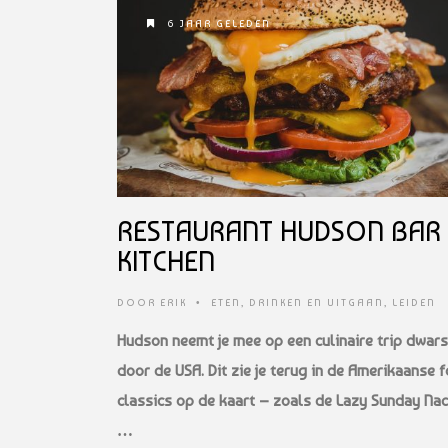
6 JAAR GELEDEN
RESTAURANT HUDSON BAR
KITCHEN
DOOR
ERIK
•
ETEN, DRINKEN EN UITGAAN
,
LEIDEN
Hudson neemt je mee op een culinaire trip dwars
door de USA. Dit zie je terug in de Amerikaanse 
classics op de kaart – zoals de Lazy Sunday Nac
…