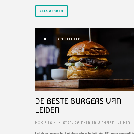
LEES VERDER
7 JAAR GELEDEN
DE BESTE BURGERS VAN
LEIDEN
DOOR
ERIK
•
ETEN, DRINKEN EN UITGAAN
,
LEIDEN
Lekker eten in Leiden doe je bij de FF; een gezelli