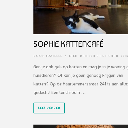
SOPHIE KATTENCAFÉ
DOOR
JESSIELLE
•
ETEN, DRINKEN EN UITGAAN
,
LEI
Ben je ook gek op katten en mag je in je woning 
huisdieren? Of kan je geen genoeg krijgen van
katten? Op de Haarlemmerstraat 241 is aan alle
gedacht! Een lunchroom …
LEES VERDER