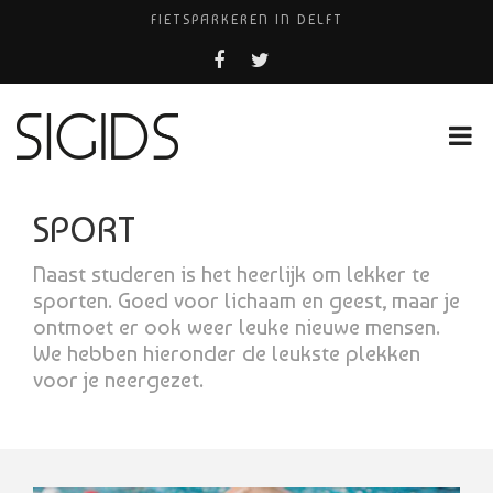
FIETSPARKEREN IN DELFT
PIZZERIA POMPEÏ ￼
USED PRODUCTS LEIDEN
BELEEF DE MAGIE VAN FILM BIJ KINEPOLIS
HUISARTSENPRAKTIJK BINCK-ZORG
SPORT
Naast studeren is het heerlijk om lekker te
sporten. Goed voor lichaam en geest, maar je
ontmoet er ook weer leuke nieuwe mensen.
We hebben hieronder de leukste plekken
voor je neergezet.