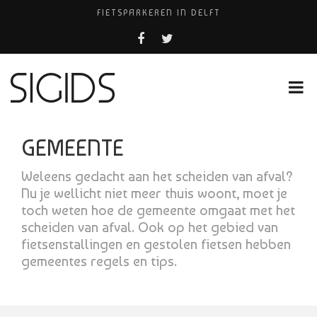
FIETSPARKEREN IN DELFT
PIZZERIA POMPEÏ ￼
USED PRODUCTS LEIDEN
BELEEF DE MAGIE VAN FILM BIJ KINEPOLIS
HUISARTSENPRAKTIJK BINCK-ZORG
GEMEENTE
Weleens gedacht aan het scheiden van afval?
Nu je wellicht niet meer thuis woont, moet je
toch weten hoe de gemeente omgaat met het
scheiden van afval. Ook op het gebied van
fietsenstallingen en gestolen fietsen hebben
gemeentes regels en tips.