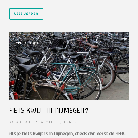
LEES VERDER
5 JAAR GELEDEN
FIETS KWIJT IN NIJMEGEN?
DOOR
JOHN
•
GEMEENTE
,
NIJMEGEN
Als je fiets kwijt is in Nijmegen, check dan eerst de AFAC.