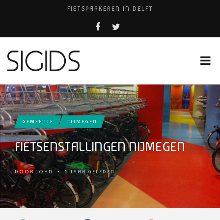
FIETSPARKEREN IN DELFT
PIZZERIA POMPEÏ ￼
USED PRODUCTS LEIDEN
BELEEF DE MAGIE VAN FILM BIJ KINEPOLIS
HUISARTSENPRAKTIJK BINCK-ZORG
GEMEENTE
NIJMEGEN
FIETSENSTALLINGEN NIJMEGEN
DOOR
JOHN
•
5 JAAR GELEDEN