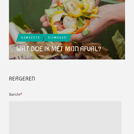
GEMEENTE
NIJMEGEN
WAT DOE IK MET MIJN AFVAL?
REAGEREN
Bericht
*