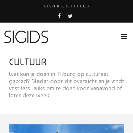
FIETSPARKEREN IN DELFT
FIETS KWIJT IN TILBURG?
PIZZERIA POMPEÏ ￼
USED PRODUCTS LEIDEN
HUISARTSENPRAKTIJK BINCK-ZORG
CULTUUR
Wat kun je doen in Tilburg op cultureel
gebied? Blader door dit overzicht en je vindt
vast iets leuks om te doen voor vanavond of
later deze week.