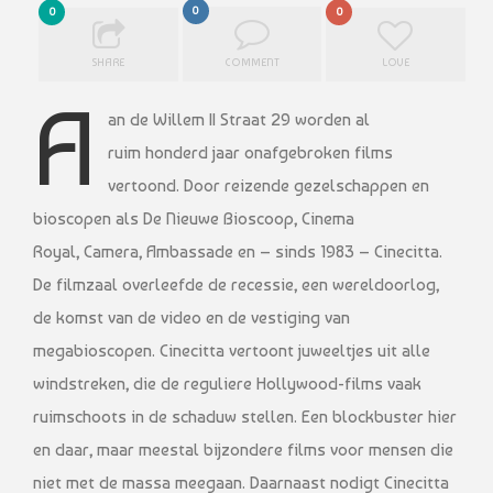
0
0
0
SHARE
COMMENT
LOVE
A
an de Willem II Straat 29 worden al
ruim honderd jaar onafgebroken films
vertoond. Door reizende gezelschappen en
bioscopen als De Nieuwe Bioscoop, Cinema
Royal, Camera, Ambassade en – sinds 1983 – Cinecitta.
De filmzaal overleefde de recessie, een wereldoorlog,
de komst van de video en de vestiging van
megabioscopen. Cinecitta vertoont juweeltjes uit alle
windstreken, die de reguliere Hollywood-films vaak
ruimschoots in de schaduw stellen. Een blockbuster hier
en daar, maar meestal bijzondere films voor mensen die
niet met de massa meegaan. Daarnaast nodigt Cinecitta