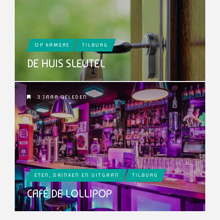
OP KAMERS
TILBURG
DE HUIS SLEUTEL
3 JAAR GELEDEN
ETEN, DRINKEN EN UITGAAN
TILBURG
CAFÉ DE LOLLIPOP