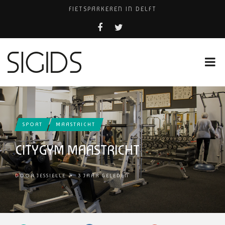
FIETSPARKEREN IN DELFT
PIZZERIA POMPEÏ ￼
BELEEF DE MAGIE VAN FILM BIJ KINEPOLIS
COCKTAILS ON THE SPOT!
HUISARTSENPRAKTIJK BINCK-ZORG
SPORT
MAASTRICHT
CITYGYM MAASTRICHT
DOOR
JESSIELLE
•
3 JAAR GELEDEN