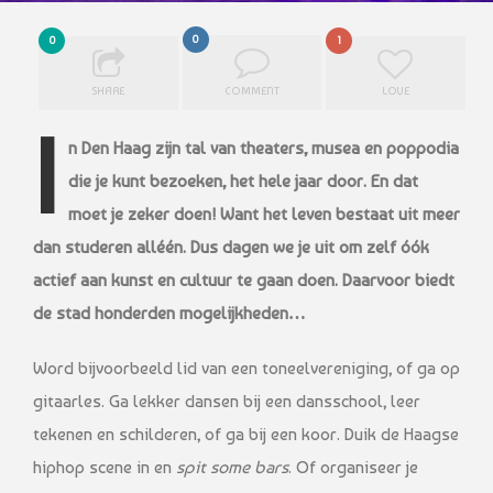
0
0
1
SHARE
COMMENT
LOVE
I
n Den Haag zijn tal van theaters, musea en poppodia
die je kunt bezoeken, het hele jaar door. En dat
moet je zeker doen! Want het leven bestaat uit meer
dan studeren alléén. Dus dagen we je uit om zelf óók
actief aan kunst en cultuur te gaan doen. Daarvoor biedt
de stad honderden mogelijkheden…
Word bijvoorbeeld lid van een toneelvereniging, of ga op
gitaarles. Ga lekker dansen bij een dansschool, leer
tekenen en schilderen, of ga bij een koor. Duik de Haagse
hiphop scene in en
spit some bars
. Of organiseer je