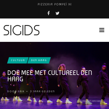
PIZZERIA POMPEÏ ￼
BELEEF DE MAGIE VAN FILM BIJ KINEPOLIS
COCKTAILS ON THE SPOT!
FIETS WEG? BEL FIETSDEPOT AMSTERDAM!
HUISARTSENPRAKTIJK BINCK-ZORG
CULTUUR
DEN HAAG
DOE MEE MET CULTUREEL DEN
HAAG
DOOR
ERIK
•
3 JAAR GELEDEN
©JURRIAAN BROBBEL