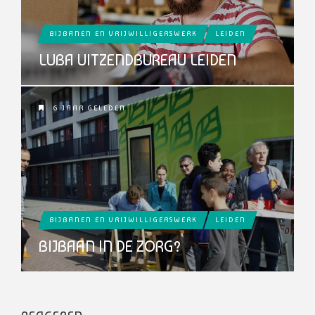
BIJBANEN EN VRIJWILLIGERSWERK
LEIDEN
LUBA UITZENDBUREAU LEIDEN
6 JAAR GELEDEN
BIJBANEN EN VRIJWILLIGERSWERK
LEIDEN
BIJBAAN IN DE ZORG?