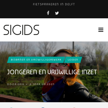
FIETSPARKEREN IN DELFT
PIZZERIA POMPEÏ ￼
USED PRODUCTS LEIDEN
BELEEF DE MAGIE VAN FILM BIJ KINEPOLIS
HUISARTSENPRAKTIJK BINCK-ZORG
BIJBANEN EN VRIJWILLIGERSWERK
LEIDEN
JONGEREN EN VRIJWILLIGE INZET
DOOR
ERIK
•
6 JAAR GELEDEN