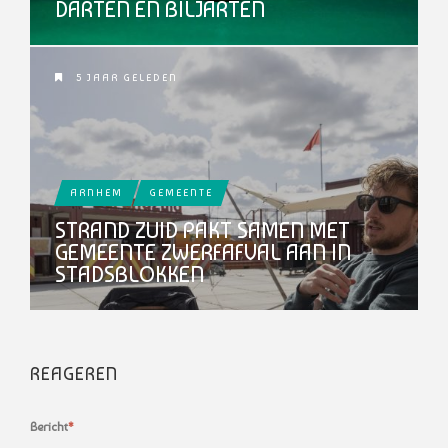
DARTEN EN BILJARTEN
5 JAAR GELEDEN
ARNHEM
GEMEENTE
STRAND ZUID PAKT SAMEN MET
GEMEENTE ZWERFAFVAL AAN IN
STADSBLOKKEN
REAGEREN
Bericht
*