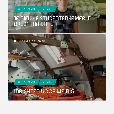
OP KAMERS
BREDA
JE NIEUWE STUDENTENKAMER IN
BREDA INRICHTEN
2 JAAR GELEDEN
OP KAMERS
BREDA
INRICHTEN VOOR WEINIG