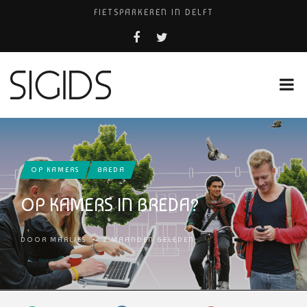
FIETSPARKEREN IN DELFT
FIETS KWIJT IN TILBURG?
PIZZERIA POMPEÏ ￼
USED PRODUCTS LEIDEN
HUISARTSENPRAKTIJK BINCK-ZORG
OP KAMERS
BREDA
OP KAMERS IN BREDA?
DOOR
MARLIES
•
2 MAANDEN GELEDEN