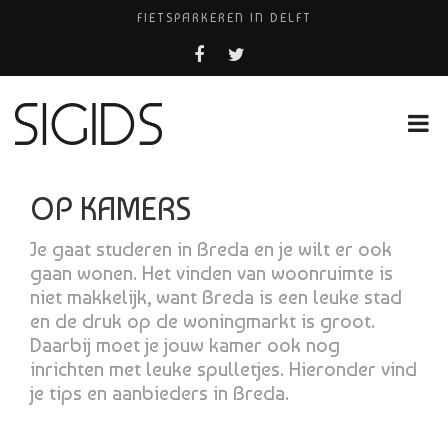
FIETSPARKEREN IN DELFT
FIETS KWIJT IN TILBURG?
PIZZERIA POMPEÏ ￼
USED PRODUCTS LEIDEN
HUISARTSENPRAKTIJK BINCK-ZORG
OP KAMERS
Je gaat studeren in Breda en je wilt er ook
gaan wonen. Het vinden van woonruimte is
niet makkelijk, want Breda is een leuke stad
en de druk op de woningmarkt is groot.
Daarbij moet je jouw kamer ook nog
inrichten met leuke spulletjes. Hieronder vind
je tips en aanbieders in Breda.