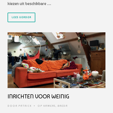
kiezen uit beschikbare …
LEES VERDER
2 JAAR GELEDEN
INRICHTEN VOOR WEINIG
DOOR
PATRICK
•
OP KAMERS
,
BREDA