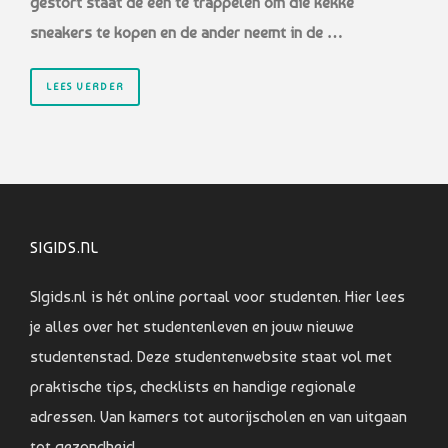
gestort staat de een te trappelen om die kekke
sneakers te kopen en de ander neemt in de …
LEES VERDER
SIGIDS.NL
SIgids.nl is hét online portaal voor studenten. Hier lees
je alles over het studentenleven en jouw nieuwe
studentenstad. Deze studentenwebsite staat vol met
praktische tips, checklists en handige regionale
adressen. Van kamers tot autorijscholen en van uitgaan
tot gezondheid.