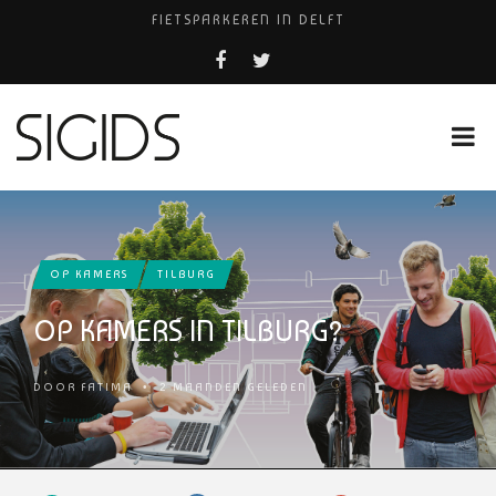
FIETSPARKEREN IN DELFT
PIZZERIA POMPEÏ ￼
BELEEF DE MAGIE VAN FILM BIJ KINEPOLIS
COCKTAILS ON THE SPOT!
HUISARTSENPRAKTIJK BINCK-ZORG
OP KAMERS
TILBURG
OP KAMERS IN TILBURG?
DOOR
FATIMA
•
2 MAANDEN GELEDEN