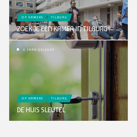
OP KAMERS
TILBURG
ZOEK JE EEN KAMER IN TILBURG?
6 JAAR GELEDEN
OP KAMERS
TILBURG
DE HUIS SLEUTEL