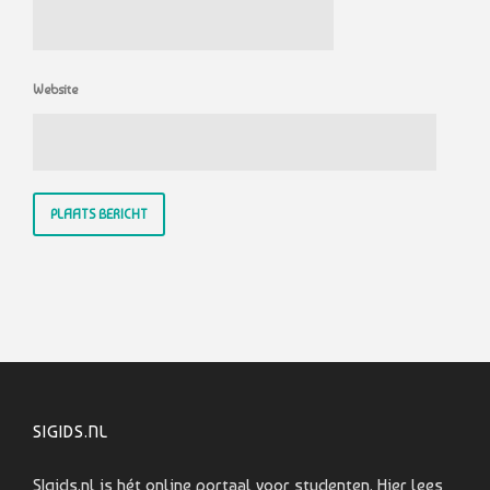
Website
SIGIDS.NL
SIgids.nl is hét online portaal voor studenten. Hier lees