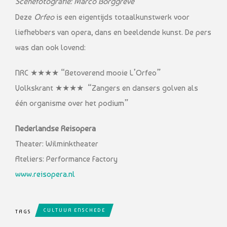
Scenefotografie: Marco Borggreve
Deze
Orfeo
is een eigentijds totaalkunstwerk voor
liefhebbers van opera, dans en beeldende kunst. De pers
was dan ook lovend:
NRC ★★★★ “Betoverend mooie L’Orfeo”
Volkskrant ★★★★ “Zangers en dansers golven als
één organisme over het podium”
Nederlandse Reisopera
Theater: Wilminktheater
Ateliers: Performance Factory
www.reisopera.nl
CULTUUR ENSCHEDE
TAGS