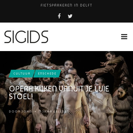
FIETSPARKEREN IN DELFT
PIZZERIA POMPEÏ ￼
BELEEF DE MAGIE VAN FILM BIJ KINEPOLIS
COCKTAILS ON THE SPOT!
HUISARTSENPRAKTIJK BINCK-ZORG
CULTUUR
ENSCHEDE
OPERA KIJKEN VANUIT JE LUIE
STOEL!
DOOR
JOHN
•
5 JAAR GELEDEN