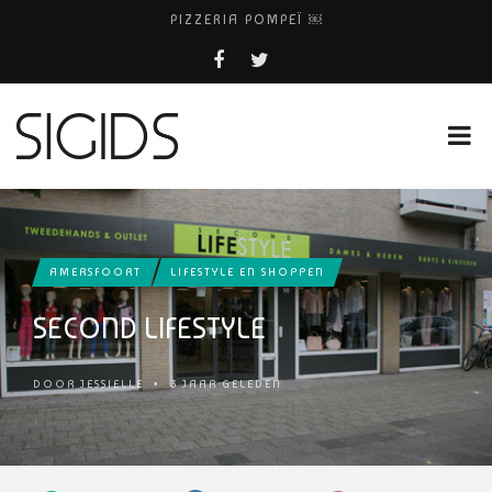
PIZZERIA POMPEÏ ￼
BELEEF DE MAGIE VAN FILM BIJ KINEPOLIS
COCKTAILS ON THE SPOT!
FIETS WEG? BEL FIETSDEPOT AMSTERDAM!
HUISARTSENPRAKTIJK BINCK-ZORG
AMERSFOORT
LIFESTYLE EN SHOPPEN
SECOND LIFESTYLE
DOOR
JESSIELLE
•
3 JAAR GELEDEN