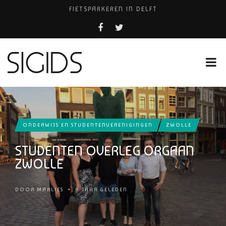
FIETSPARKEREN IN DELFT
PIZZERIA POMPEÏ ￼
BELEEF DE MAGIE VAN FILM BIJ KINEPOLIS
COCKTAILS ON THE SPOT!
HUISARTSENPRAKTIJK BINCK-ZORG
ONDERWIJS EN STUDENTENVERENIGINGEN
ZWOLLE
STUDENTEN OVERLEG ORGAAN
ZWOLLE
DOOR
MARLIES
•
6 JAAR GELEDEN