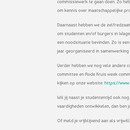
commissiewerk te gaan doen. Zo heb
om kennis over maatschappelijke pr
Daarnaast hebben we de zelfredzaam
om studenten en/of burgers in Wagen
een noodsituatie bevinden. Zo is ee
jaar georganiseerd in samenwerking
Verder hebben we nog vele andere c
committee en Rode Kruis week commis
kijken op onze website:
https://www
Wil jij naast je studententijd ook no
vaardigheden ontwikkelen, dan ben je 
Of meld je vrijblijvend aan als vrijw