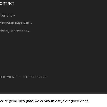
CONTACT
ver ons »
tudenten bereiken »
rivacy statement »
 COPYRIGHT SI GIDS 2021-2022
r te gebruiken gaan we er vanuit dat je dit goed vindt.