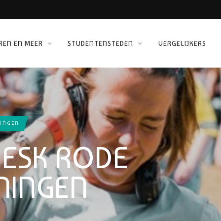
REN EN MEER
STUDENTENSTEDEN
VERGELIJKERS
 KINEPOLIS
ORG
INGEN
ESK RODE
NINGEN