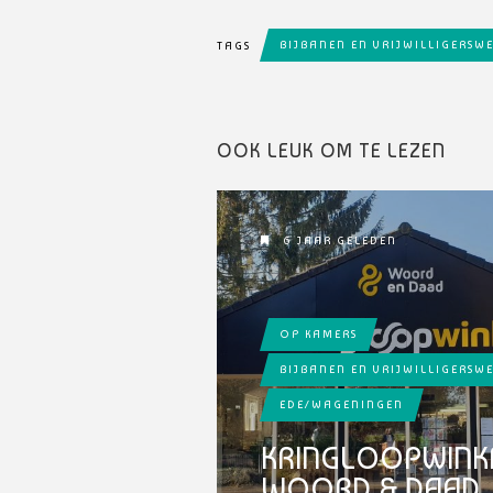
BIJBANEN EN VRIJWILLIGERSW
TAGS
OOK LEUK OM TE LEZEN
6 JAAR GELEDEN
OP KAMERS
BIJBANEN EN VRIJWILLIGERSW
EDE/WAGENINGEN
KRINGLOOPWINK
WOORD & DAAD