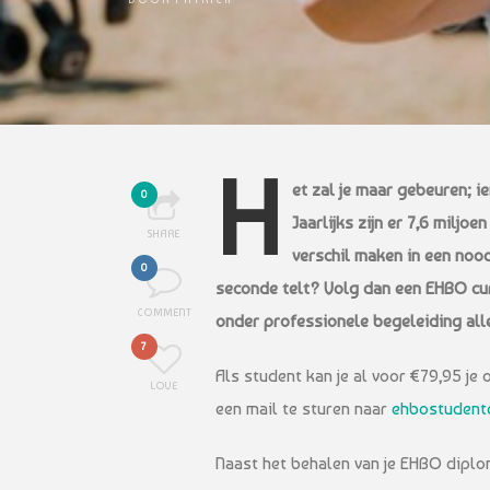
H
et zal je maar gebeuren; i
0
Jaarlijks zijn er 7,6 miljo
SHARE
verschil maken in een nood
0
seconde telt? Volg dan een EHBO cu
COMMENT
onder professionele begeleiding alle
7
Als student kan je al voor €79,95 je 
LOVE
een mail te sturen naar
ehbostudent
Naast het behalen van je EHBO diplom