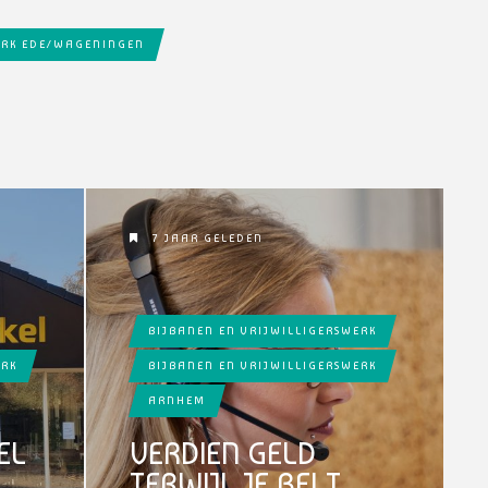
ERK EDE/WAGENINGEN
7 JAAR GELEDEN
BIJBANEN EN VRIJWILLIGERSWERK
ERK
BIJBANEN EN VRIJWILLIGERSWERK
ARNHEM
EL
VERDIEN GELD
TERWIJL JE BELT