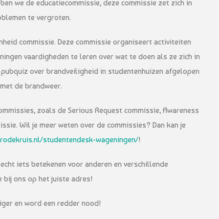
ben we de educatiecommissie, deze commissie zet zich in
oblemen te vergroten.
heid commissie. Deze commissie organiseert activiteiten
ingen vaardigheden te leren over wat te doen als ze zich in
n pubquiz over brandveiligheid in studentenhuizen afgelopen
 met de brandweer.
ommissies, zoals de Serious Request commissie, Awareness
sie. Wil je meer weten over de commissies? Dan kan je
.rodekruis.nl/studentendesk-wageningen/
!
g echt iets betekenen voor anderen en verschillende
bij ons op het juiste adres!
illiger en word een redder nood!