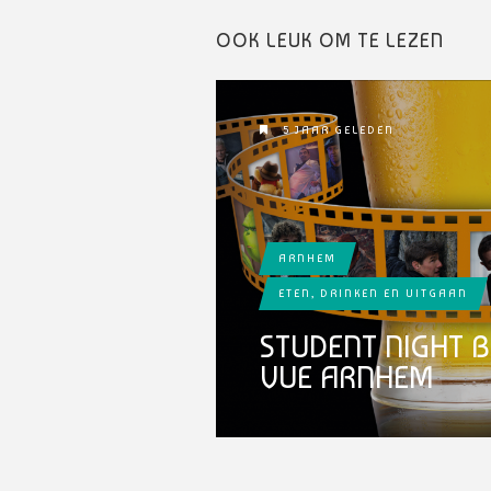
OOK LEUK OM TE LEZEN
5 JAAR GELEDEN
ARNHEM
ETEN, DRINKEN EN UITGAAN
STUDENT NIGHT B
VUE ARNHEM