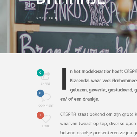
DOOR
ERIK
I
n het modekwartier heeft CASPA
0
Klarendal waar veel Arnhemmer
SHARE
gelezen, gewerkt, gestudeerd, g
0
en/ of een drankje.
COMMENT
CASPAR staat bekend om zijn grote k
1
waarvan twaalf op tap, diverse open 
LOVE
bekend drankje presenteren ze jou gr