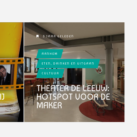
3 JAAR GELEDEN
ARNHEM
ETEN, DRINKEN EN UITGAAN
CULTUUR
THEATER DE LEEUW:
IJ
HOTSPOT VOOR DE
MAKER