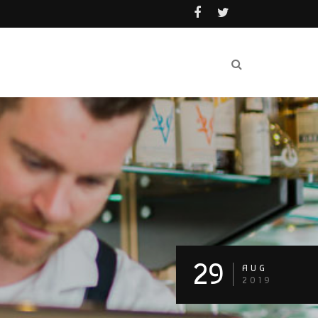
29
AUG
2019