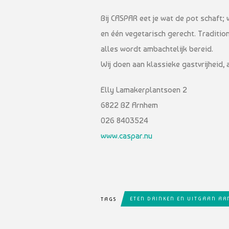
Bij CASPAR eet je wat de pot schaft; 
en één vegetarisch gerecht. Traditio
alles wordt ambachtelijk bereid.
Wij doen aan klassieke gastvrijheid,
Elly Lamakerplantsoen 2
6822 BZ Arnhem
026 8403524
www.caspar.nu
ETEN DRINKEN EN UITGAAN A
TAGS