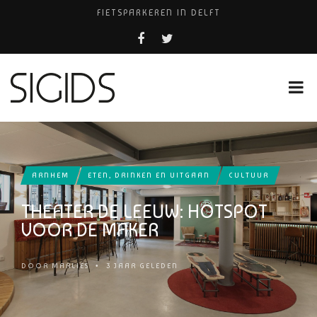
FIETSPARKEREN IN DELFT
PIZZERIA POMPEÏ ￼
BELEEF DE MAGIE VAN FILM BIJ KINEPOLIS
COCKTAILS ON THE SPOT!
HUISARTSENPRAKTIJK BINCK-ZORG
ARNHEM
ETEN, DRINKEN EN UITGAAN
CULTUUR
THEATER DE LEEUW: HOTSPOT
VOOR DE MAKER
DOOR
MARLIES
•
3 JAAR GELEDEN