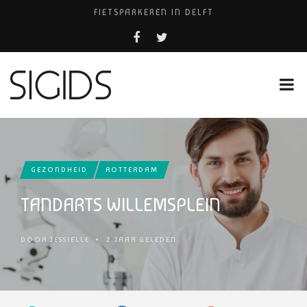
FIETSPARKEREN IN DELFT
PIZZERIA POMPEÏ ￼
USED PRODUCTS LEIDEN
BELEEF DE MAGIE VAN FILM BIJ KINEPOLIS
HUISARTSENPRAKTIJK BINCK-ZORG
GEZONDHEID
ROTTERDAM
TANDARTS WILLEMSPLEIN
DOOR
JESSIELLE
•
2 JAAR GELEDEN