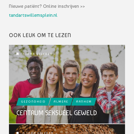
Nieuwe patiënt? Online inschrijven >>
tandartswillemsplein.nl
OOK LEUK OM TE LEZEN
1 JAAR GELEDEN
GEZONDHEID
ALMERE
ARNHEM
CENTRUM SEKSUEEL GEWELD
6 JAAR GELEDEN