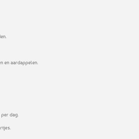
den.
n en aardappelen.
 per dag.
tjes.