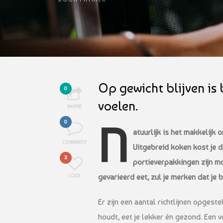
Op gewicht blijven is 
0
voelen.
SHARE
N
0
atuurlijk is het makkelijk 
COMMENT
Uitgebreid koken kost je d
3
portieverpakkingen zijn mo
gevarieerd eet, zul je merken dat je b
LOVE
Er zijn een aantal richtlijnen opgest
houdt, eet je lekker én gezond. Een 