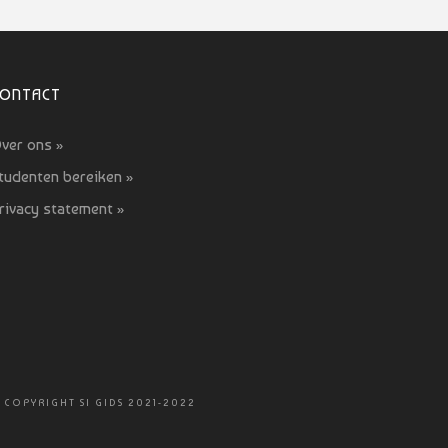
CONTACT
ver ons »
tudenten bereiken »
rivacy statement »
 COPYRIGHT SI GIDS 2021-2022