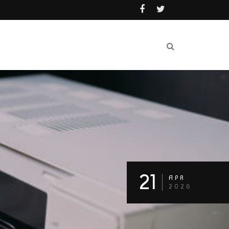
21
APR
2026