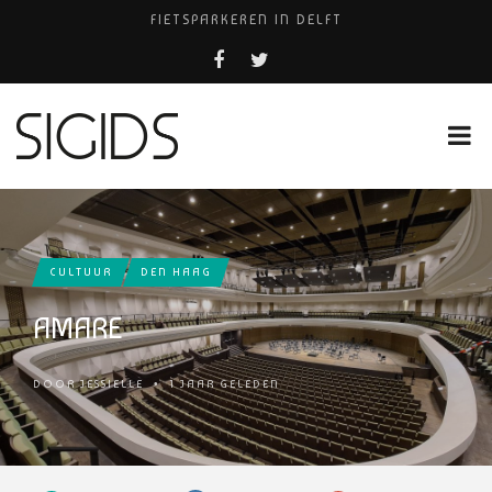
FIETSPARKEREN IN DELFT
PIZZERIA POMPEÏ ￼
USED PRODUCTS LEIDEN
BELEEF DE MAGIE VAN FILM BIJ KINEPOLIS
HUISARTSENPRAKTIJK BINCK-ZORG
CULTUUR
DEN HAAG
AMARE
DOOR
JESSIELLE
•
1 JAAR GELEDEN