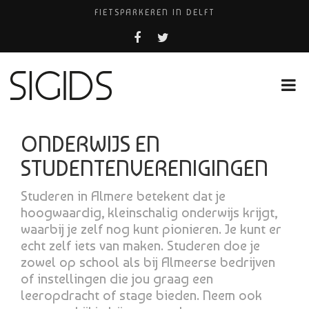
FIETSPARKEREN IN DELFT
PIZZERIA POMPEÏ ￼
USED PRODUCTS LEIDEN
BELEEF DE MAGIE VAN FILM BIJ KINEPOLIS
HUISARTSENPRAKTIJK BINCK-ZORG
ONDERWIJS EN
STUDENTENVERENIGINGEN
Studeren in Almere betekent dat je
hoogwaardig, kleinschalig onderwijs krijgt,
waarbij je zelf nog kunt pionieren. Je kunt er
echt zelf iets van maken. Studeren doe je
zowel op school als bij Almeerse bedrijven
of instellingen die jou graag een
leeropdracht of stage bieden. Neem ook