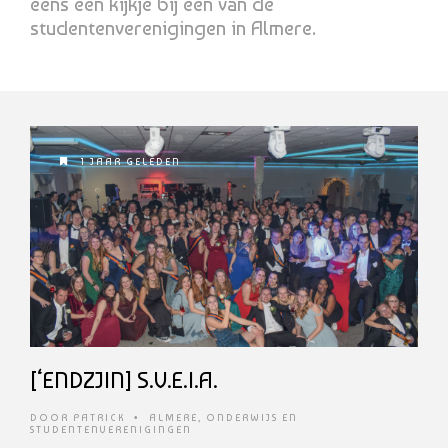
eens een kijkje bij een van de
studentenverenigingen in Almere.
1 JAAR GELEDEN
[‘ENDZJIN] S.V.E.I.A.
DOOR
PATRICK
•
ALMERE
,
ONDERWIJS EN
STUDENTENVERENIGINGEN