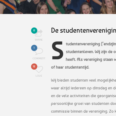
De studentenverenigi
0
S
SHARE
tudentenvereniging [‘endzjin]
1
studentenleven. Wij zijn de 
COMMENT
heeft. Als vereniging staan w
of haar studententijd.
12
LOVE
Wij bieden studenten veel mogelijkhed
waar altijd iedereen op dinsdag en
en de vele activiteiten die georgani
persoonlijke groei van studenten doo
commissie binnen de vereniging. Zo ka