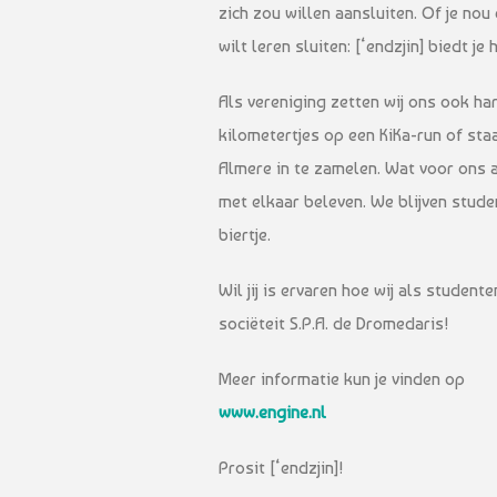
zich zou willen aansluiten. Of je no
wilt leren sluiten: [‘endzjin] biedt je
Als vereniging zetten wij ons ook ha
kilometertjes op een KiKa-run of sta
Almere in te zamelen. Wat voor ons al
met elkaar beleven. We blijven stud
biertje.
Wil jij is ervaren hoe wij als studen
sociëteit S.P.A. de Dromedaris!
Meer informatie kun je vinden op
www.engine.nl
Prosit [‘endzjin]!