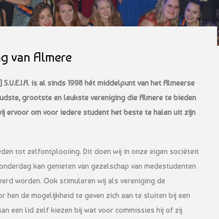
ng van Almere
 S.V.E.I.A. is al sinds 1998 hét middelpunt van het Almeerse
oudste, grootste en leukste vereniging die Almere te bieden
ij ervoor om voor iedere student het beste te halen uit zijn
en tot zelfontplooiing. Dit doen wij in onze eigen sociëteit
 donderdag kan genieten van gezelschap van medestudenten
seerd worden. Ook stimuleren wij als vereniging de
r hen de mogelijkheid te geven zich aan te sluiten bij een
n een lid zelf kiezen bij wat voor commissies hij of zij