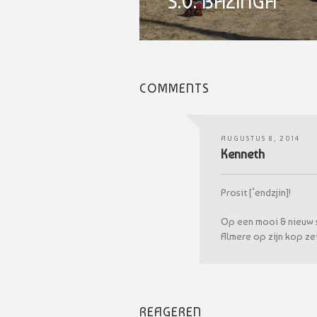
S.V. BAZINGA
COMMENTS
AUGUSTUS 8, 2014
Kenneth
Prosit [‘endzjin]!
Op een mooi & nieuw st
Almere op zijn kop zet
REAGEREN