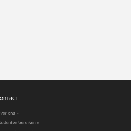
CONTACT
ver ons »
tudenten bereiken »