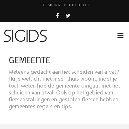
FIETSPARKEREN IN DELFT
PIZZERIA POMPEÏ ￼
BELEEF DE MAGIE VAN FILM BIJ KINEPOLIS
COCKTAILS ON THE SPOT!
HUISARTSENPRAKTIJK BINCK-ZORG
GEMEENTE
Weleens gedacht aan het scheiden van afval?
Nu je wellicht niet meer thuis woont, moet je
toch weten hoe de gemeente omgaat met het
scheiden van afval. Ook op het gebied van
fietsenstallingen en gestolen fietsen hebben
gemeentes regels en tips.