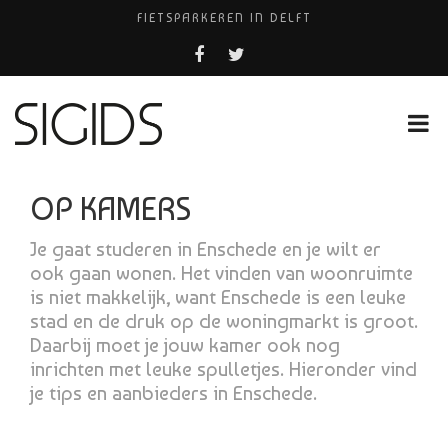
FIETSPARKEREN IN DELFT
PIZZERIA POMPEÏ ￼
USED PRODUCTS LEIDEN
BELEEF DE MAGIE VAN FILM BIJ KINEPOLIS
HUISARTSENPRAKTIJK BINCK-ZORG
OP KAMERS
Je gaat studeren in Enschede en je wilt er
ook gaan wonen. Het vinden van woonruimte
is niet makkelijk, want Enschede is een leuke
stad en de druk op de woningmarkt is groot.
Daarbij moet je jouw kamer ook nog
inrichten met leuke spulletjes. Hieronder vind
je tips en aanbieders in Enschede.