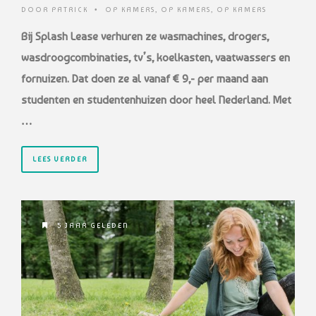
DOOR
PATRICK
•
OP KAMERS
,
OP KAMERS
,
OP KAMERS
Bij Splash Lease verhuren ze wasmachines, drogers,
wasdroogcombinaties, tv’s, koelkasten, vaatwassers en
fornuizen. Dat doen ze al vanaf € 9,- per maand aan
studenten en studentenhuizen door heel Nederland. Met
…
LEES VERDER
5 JAAR GELEDEN