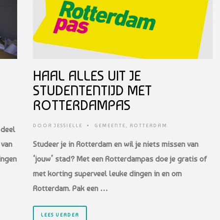
HAAL ALLES UIT JE
STUDENTENTIJD MET
ROTTERDAMPAS
DOOR
JESSIELLE
•
GEMEENTE
,
ROTTERDAM
 deel
 van
Studeer je in Rotterdam en wil je niets missen van
ingen
‘jouw’ stad? Met een Rotterdampas doe je gratis of
met korting superveel leuke dingen in en om
Rotterdam. Pak een …
LEES VERDER