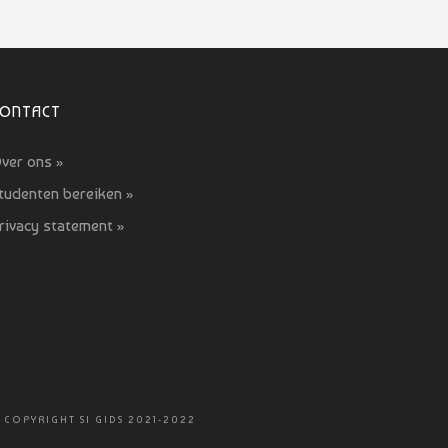
CONTACT
ver ons »
tudenten bereiken »
rivacy statement »
 COPYRIGHT SI GIDS 2021-2022