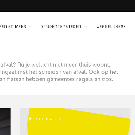
REN EN MEER
STUDENTENSTEDEN
VERGELIJKERS
 KINEPOLIS
ORG
fval? Nu je wellicht niet meer thuis woont,
mgaat met het scheiden van afval. Ook op het
len fietsen hebben gemeentes regels en tips.
3 JAAR GELEDEN