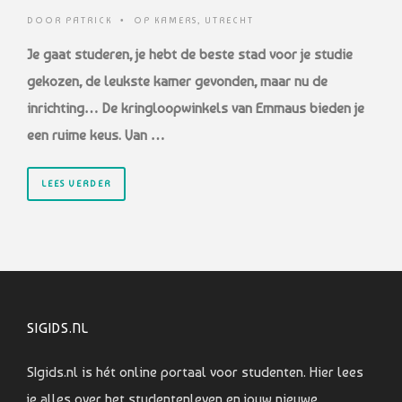
DOOR
PATRICK
•
OP KAMERS
,
UTRECHT
Je gaat studeren, je hebt de beste stad voor je studie
gekozen, de leukste kamer gevonden, maar nu de
inrichting… De kringloopwinkels van Emmaus bieden je
een ruime keus. Van …
LEES VERDER
SIGIDS.NL
SIgids.nl is hét online portaal voor studenten. Hier lees
je alles over het studentenleven en jouw nieuwe