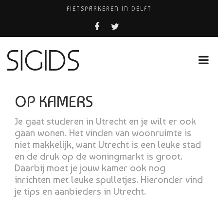
FIETSPARKEREN IN DELFT
PIZZERIA POMPEÏ ￼
BELEEF DE MAGIE VAN FILM BIJ KINEPOLIS
COCKTAILS ON THE SPOT!
HUISARTSENPRAKTIJK BINCK-ZORG
OP KAMERS
Je gaat studeren in Utrecht en je wilt er ook
gaan wonen. Het vinden van woonruimte is
niet makkelijk, want Utrecht is een leuke stad
en de druk op de woningmarkt is groot.
Daarbij moet je jouw kamer ook nog
inrichten met leuke spulletjes. Hieronder vind
je tips en aanbieders in Utrecht.