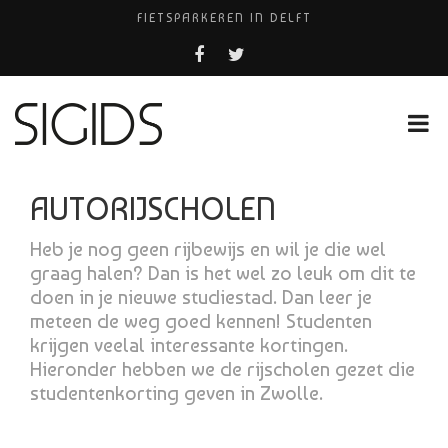
FIETSPARKEREN IN DELFT
PIZZERIA POMPEÏ ￼
USED PRODUCTS LEIDEN
BELEEF DE MAGIE VAN FILM BIJ KINEPOLIS
HUISARTSENPRAKTIJK BINCK-ZORG
AUTORIJSCHOLEN
Heb je nog geen rijbewijs en wil je die wel
graag halen? Dan is het wel zo leuk om dit te
doen in je nieuwe studiestad. Dan leer je
meteen de weg goed kennen! Studenten
krijgen veelal interessante kortingen.
Hieronder hebben we de rijscholen gezet die
studentenkorting geven in Zwolle.