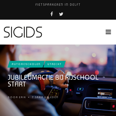
FIETSPARKEREN IN DELFT
FIETS KWIJT IN TILBURG?
PIZZERIA POMPEÏ ￼
USED PRODUCTS LEIDEN
HUISARTSENPRAKTIJK BINCK-ZORG
AUTORIJSCHOLEN
UTRECHT
JUBILEUMACTIE BIJ RIJSCHOOL
START
DOOR
ERIK
•
7 JAAR GELEDEN