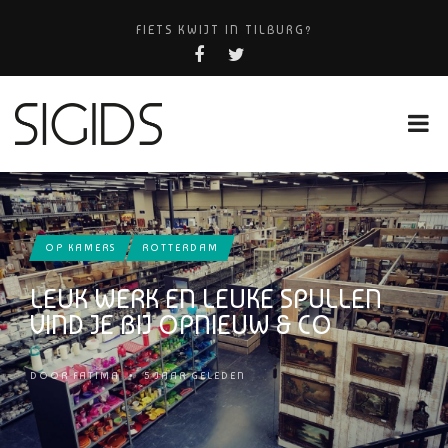
FIETS KWIJT IN TILBURG?
PIZZERIA POMPEÏ ￼
USED PRODUCTS LEIDEN
HUISARTSENPRAKTIJK BINCK-ZORG
OP KAMERS
ROTTERDAM
LEUK WERK EN LEUKE SPULLEN
VIND JE BIJ OPNIEUW & CO
DOOR
FATIMA
•
5 JAAR GELEDEN