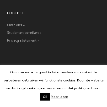
CONTACT
Over ons »
Studenten bereiken »
Privacy statement »
Om onze website goed te laten werken en constant te
verbeteren gebruiken wij functionele cookies. Door de website
© COPYRIGHT SI GIDS 2021-2022
verder te gebruiken gaan we er vanuit dat je dit goed vindt.
Meer lezen
OK