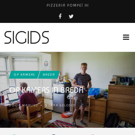
PIZZERIA POMPEÏ ￼
BELEEF DE MAGIE VAN FILM BIJ KINEPOLIS
COCKTAILS ON THE SPOT!
FIETS WEG? BEL FIETSDEPOT AMSTERDAM!
HUISARTSENPRAKTIJK BINCK-ZORG
OP KAMERS
BREDA
OP KAMERS IN BREDA
DOOR
MARLIES
•
5 JAAR GELEDEN