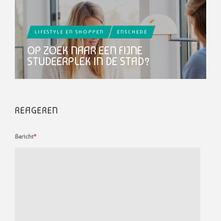
LIFESTYLE EN SHOPPEN
ENSCHEDE
OP ZOEK NAAR EEN FIJNE
STUDEERPLEK IN DE STAD?
REAGEREN
Bericht
*