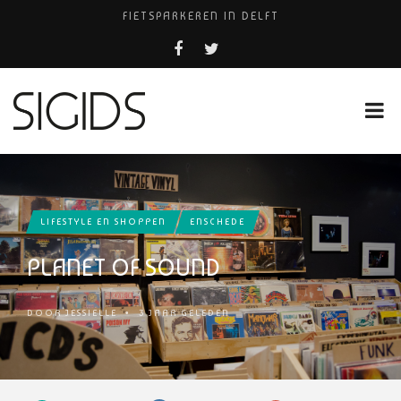
FIETSPARKEREN IN DELFT
PIZZERIA POMPEÏ ￼
BELEEF DE MAGIE VAN FILM BIJ KINEPOLIS
COCKTAILS ON THE SPOT!
HUISARTSENPRAKTIJK BINCK-ZORG
LIFESTYLE EN SHOPPEN
ENSCHEDE
PLANET OF SOUND
DOOR
JESSIELLE
•
3 JAAR GELEDEN